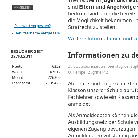
Thema
„Wenn Jugendliche st
sind
Eltern und Angehörige 
bedroht sind oder die bereits 
die Möglichkeit bekommen, ih
Passwort vergessen?
Strafrecht zu stellen..
Benutzername vergessen?
Weitere Informationen und z
BESUCHER SEIT
Informationen zu d
28.10.2011
Heute
6223
Zuletzt aktualisiert am Dienstag, 03. S
Woche
167012
U. Hempel
Zugriffe: 42
Monat
226809
Ab heute sind im geschützten
Insgesamt
2135426
Klassen unserer Schule abrufb
Fachlehrer sowie ein Klassenb
anmeldet.
Als Anmeldedaten können die
Ausbildungsnetz der Schule v
eigenen Zugang bevorzugen, m
Anmeldedaten vollständig aus