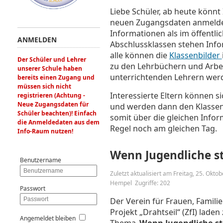
Liebe Schüler, ab heute könnt
neuen Zugangsdaten anmelden
Informationen als im öffentli
ANMELDEN
Abschlussklassen stehen Inf
alle können die
Klassenbilder
Der Schüler und Lehrer
zu den Lehrbüchern und Arbei
unserer Schule haben
unterrichtenden Lehrern wer
bereits einen Zugang und
müssen sich nicht
Interessierte Eltern können s
registrieren (Achtung -
Neue Zugangsdaten für
und werden dann den Klassen
Schüler beachten)! Einfach
somit über die gleichen Inform
die Anmeldedaten aus dem
Regel noch am gleichen Tag.
Info-Raum nutzen!
Wenn Jugendliche str
Benutzername
Zuletzt aktualisiert am Freitag, 25. Okt
Hempel
Zugriffe: 202
Passwort
Der Verein für Frauen, Familie
Projekt „Drahtseil“ (ZfI) lad
Angemeldet bleiben