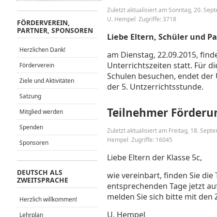
Zuletzt aktualisiert am Sonntag, 20. Se
U. Hempel
Zugriffe: 3718
FÖRDERVEREIN,
PARTNER, SPONSOREN
Liebe Eltern, Schüler und Pa
Herzlichen Dank!
am Dienstag, 22.09.2015, find
Unterrichtszeiten statt. Für d
Förderverein
Schulen besuchen, endet der 
Ziele und Aktivitäten
der 5. Untzerrichtsstunde.
Satzung
Teilnehmer Förderun
Mitglied werden
Spenden
Zuletzt aktualisiert am Freitag, 18. Sep
Hempel
Zugriffe: 16045
Sponsoren
Liebe Eltern der Klasse 5c,
DEUTSCH ALS
wie vereinbart, finden Sie di
ZWEITSPRACHE
entsprechenden Tage jetzt au
melden Sie sich bitte mit den
Herzlich willkommen!
U. Hempel
Lehrplan