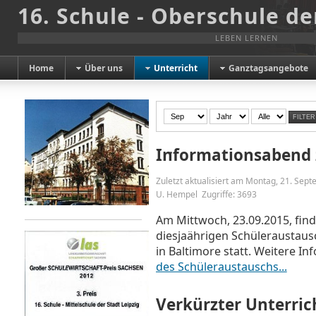
16. Schule - Oberschule de
LEBEN LERNEN
Home
Über uns
Unterricht
Ganztagsangebote
FILTER
Informationsabend
Zuletzt aktualisiert am Montag, 21. Sep
U. Hempel
Zugriffe: 3693
Am Mittwoch, 23.09.2015, fin
diesjaährigen Schüleraustaus
in Baltimore statt. Weitere I
des Schüleraustauschs...
Verkürzter Unterric