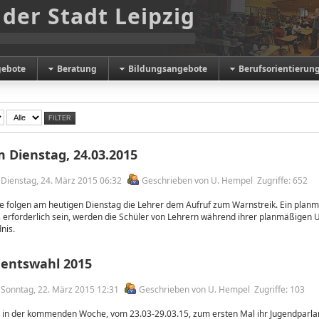
 der Stadt Leipzig
gebote
Beratung
Bildungsangebote
Berufsorientierun
FILTER
 Dienstag, 24.03.2015
m Dienstag, 24. März 2015 06:32
Geschrieben von U. Hempel
Zugriffe: 652
e folgen am heutigen Dienstag die Lehrer dem Aufruf zum Warnstreik. Ein planmä
es erforderlich sein, werden die Schüler von Lehrern während ihrer planmäßigen U
nis.
entswahl 2015
m Sonntag, 22. März 2015 12:31
Geschrieben von U. Hempel
Zugriffe: 103
lt in der kommenden Woche, vom 23.03-29.03.15, zum ersten Mal ihr Jugendparl