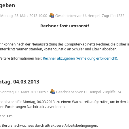
ugeben
am Montag, 25. März 2013 10:00
Geschrieben von U. Hempel
Zugriffe: 1232
Rechner fast umsonst!
ir können nach der Neuausstattung des Computerkabinetts Rechner, die bisher i
nterrichtsräumen standen, kostengünstig an Schüler und Eltern abgeben.
eitere Informationen hier:
Rechner abzugeben (Anmeldung erforderlich!).
tag, 04.03.2013
m Sonntag, 03. März 2013 08:57
Geschrieben von U. Hempel
Zugriffe: 74
onen haben für Montag, 04.03.2013, zu einem Warnstreik aufgerufen, um in den 
ren Forderungen Nachdruck zu verleihen.
dabei um
s Berufsnachwuchses durch attraktivere Arbeitsbedingungen,