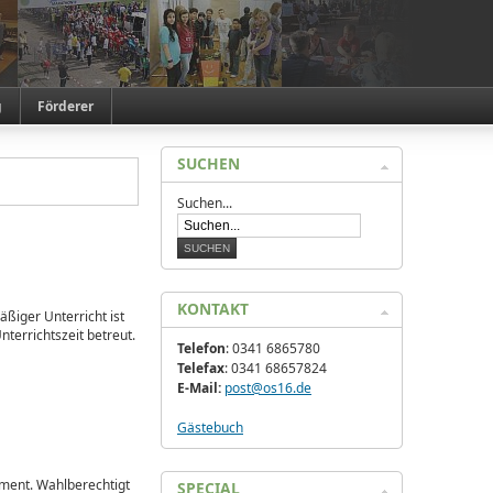
g
Förderer
SUCHEN
Suchen...
KONTAKT
ßiger Unterricht ist
nterrichtszeit betreut.
Telefon
: 0341 6865780
Telefax
: 0341 68657824
E-Mail:
post@os16.de
Gästebuch
ament. Wahlberechtigt
SPECIAL