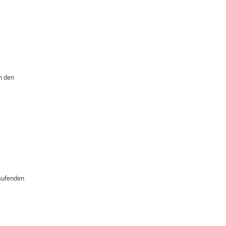
n den
laufenden