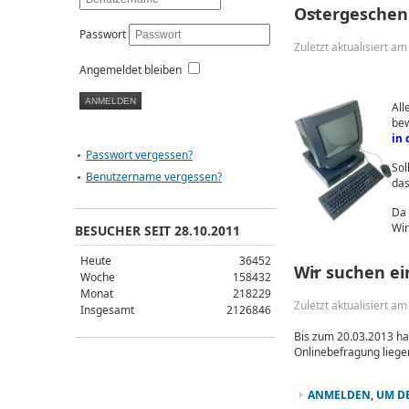
Ostergeschen
Passwort
Zuletzt aktualisiert a
Angemeldet bleiben
All
be
in 
Passwort vergessen?
Sol
Benutzername vergessen?
das
Da 
Wir
BESUCHER SEIT 28.10.2011
Heute
36452
Wir suchen e
Woche
158432
Monat
218229
Zuletzt aktualisiert a
Insgesamt
2126846
Bis zum 20.03.2013 hat
Onlinebefragung liegen
ANMELDEN, UM DE