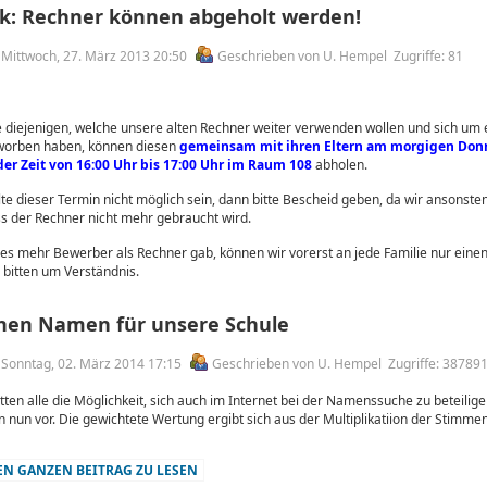
k: Rechner können abgeholt werden!
m Mittwoch, 27. März 2013 20:50
Geschrieben von U. Hempel
Zugriffe: 81
e diejenigen,
welche unsere alten Rechner weiter verwenden wollen und sich um 
worben haben, können diesen
gemeinsam mit ihren Eltern am morgigen Donne
der Zeit von 16:00 Uhr bis 17:00 Uhr im Raum 108
abholen.
lte dieser Termin nicht möglich sein, dann bitte Bescheid geben, da wir ansonst
s der Rechner nicht mehr gebraucht wird.
es mehr Bewerber als Rechner gab, können wir vorerst an jede Familie nur eine
 bitten um Verständnis.
inen Namen für unsere Schule
m Sonntag, 02. März 2014 17:15
Geschrieben von U. Hempel
Zugriffe: 38789
ten alle die Möglichkeit, sich auch im Internet bei der Namenssuche zu beteilige
 nun vor. Die gewichtete Wertung ergibt sich aus der Multiplikatiion der Stimme
N GANZEN BEITRAG ZU LESEN