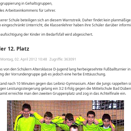
ngruppierung in Gehaltsgruppen,
des Arbeitseinkommens für Lehrer.
erer Schule beteiligen sich an diesem Warnstreik. Daher findet kein planmäßiger 
eingeschränkt Unterricht, die Klassenlehrer haben ihre Schüler darüber informi
ufsichtigung der Kinder im Bedarfsfall wird abgesichert.
er 12. Platz
m Montag, 02. April 2012 10:48
Zugriffe: 363091
 von den Schülern Altersklasse D-Jugend lang herbeigesehnte Fußballturnier in 
ng der Vorrundengruppe gab es jedoch eine herbe Enttäuschung.
stand nach 10 Minuten gegen das Leibniz-Gymnasium. Aber die Jungs rappelten si
gen Leistungssteigerung gelang ein 3:2 Erfolg gegen die Mittelschule Bad Düben
amit erreichte man den zweiten Gruppenplatz und zog in das Achtelfinale ein.