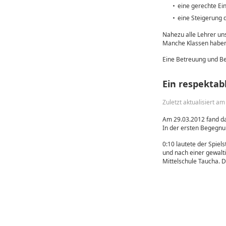
eine gerechte Ei
eine Steigerung 
Nahezu alle Lehrer uns
Manche Klassen haben 
Eine Betreuung und Bea
Ein respektabl
Zuletzt aktualisiert a
Am 29.03.2012 fand das
In der ersten Begegnu
0:10 lautete der Spiel
und nach einer gewalti
Mittelschule Taucha. D