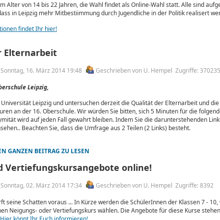
im Alter von 14 bis 22 Jahren, die Wahl findet als Online-Wahl statt. Alle sind aufg
dass in Leipzig mehr Mitbestiimmung durch Jugendliche in der Politik realisert w
ionen findet Ihr hier!
 Elternarbeit
m Sonntag, 16. März 2014 19:48
Geschrieben von U. Hempel
Zugriffe: 37023
berschule Leipzig,
 Universität Leipzig und untersuchen derzeit die Qualität der Elternarbeit und die
en an der 16. Oberschule. Wir würden Sie bitten, sich 5 Minuten für die folgen
ität wird auf jeden Fall gewahrt bleiben. Indem Sie die darunterstehenden Link
sehen.. Beachten Sie, dass die Umfrage aus 2 Teilen (2 Links) besteht.
N GANZEN BEITRAG ZU LESEN
 Vertiefungskursangebote online!
m Sonntag, 02. März 2014 17:34
Geschrieben von U. Hempel
Zugriffe: 8392
ft seine Schatten voraus ... In Kürze werden die SchülerInnen der Klassen 7 - 10,
nen Neigungs- oder Vertiefungskurs wählen. Die Angebote für diese Kurse stehen n
Hier könnt Ihr Euch informieren!