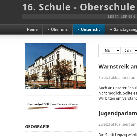
16. Schule - Oberschule
LEBEN LERNEN
Home
Über uns
Unterricht
Ganztagsan
Warnstreik am
Zuletzt aktualisiert a
Auch an unserer Schul
nicht möglich. Sollte 
Wir bitten um Verständ
Jugendparlam
Zuletzt aktualisiert a
GEOGRAFIE
Die Stadt Leipzig wäh