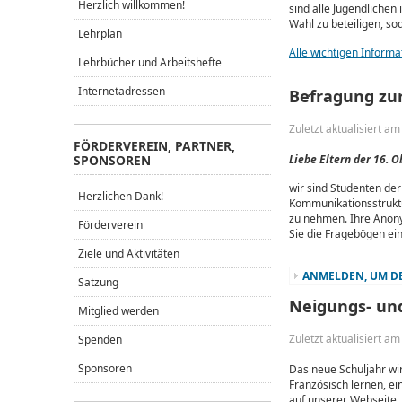
Herzlich willkommen!
sind alle Jugendlichen 
Wahl zu beteiligen, so
Lehrplan
Alle wichtigen Informat
Lehrbücher und Arbeitshefte
Internetadressen
Befragung zur
Zuletzt aktualisiert a
FÖRDERVEREIN, PARTNER,
SPONSOREN
Liebe Eltern der 16. O
wir sind Studenten der
Herzlichen Dank!
Kommunikationsstruktur
zu nehmen. Ihre Anonym
Förderverein
Sie die Fragebögen ein
Ziele und Aktivitäten
ANMELDEN, UM DE
Satzung
Neigungs- und
Mitglied werden
Zuletzt aktualisiert a
Spenden
Sponsoren
Das neue Schuljahr wir
Französisch lernen, ei
auf unserer Webseite.