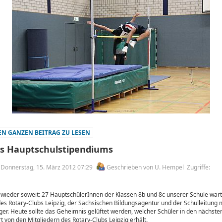
N GANZEN BEITRAG ZU LESEN
es Hauptschulstipendiums
am Donnerstag, 15. März 2012 07:29
Geschrieben von U. Hempel
Zugriffe:
wieder soweit: 27 HauptschülerInnen der Klassen 8b und 8c unserer Schule war
es Rotary-Clubs Leipzig, der Sächsischen Bildungsagentur und der Schulleitung m
ger. Heute sollte das Geheimnis gelüftet werden, welcher Schüler in den nächst
 von den Mitgliedern des Rotary-Clubs Leipzig erhält.