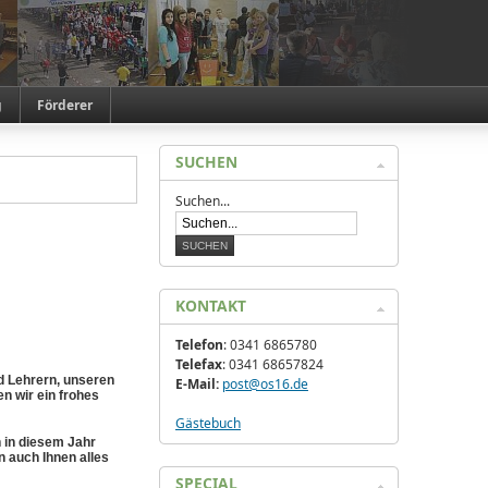
g
Förderer
SUCHEN
Suchen...
KONTAKT
Telefon
: 0341 6865780
Telefax
: 0341 68657824
nd Lehrern, unseren
E-Mail:
post@os16.de
n wir ein frohes
Gästebuch
 in diesem Jahr
 auch Ihnen alles
SPECIAL