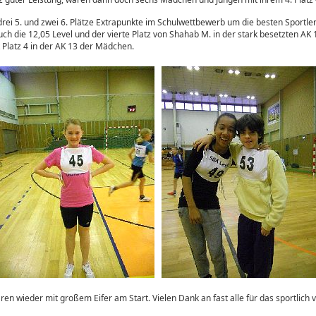
ei 5. und zwei 6. Plätze Extrapunkte im Schulwettbewerb um die besten Sportler 
h die 12,05 Level und der vierte Platz von Shahab M. in der stark besetzten AK 
 Platz 4 in der AK 13 der Mädchen.
ren wieder mit großem Eifer am Start. Vielen Dank an fast alle für das sportlich v