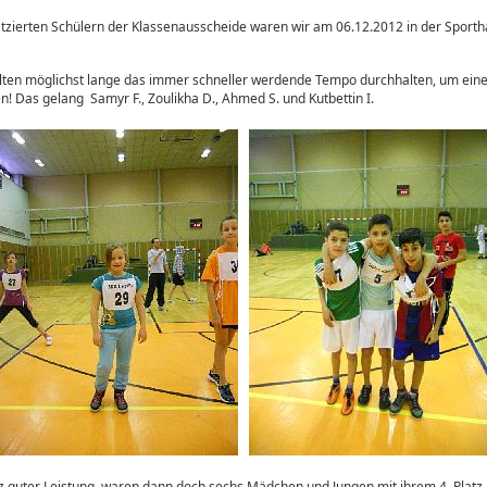
latzierten Schülern der Klassenausscheide waren wir am 06.12.2012 in der Sporth
lten möglichst lange das immer schneller werdende Tempo durchhalten, um eine 
en! Das gelang Samyr F., Zoulikha D., Ahmed S. und Kutbettin I.
otz guter Leistung, waren dann doch sechs Mädchen und Jungen mit ihrem 4. Platz