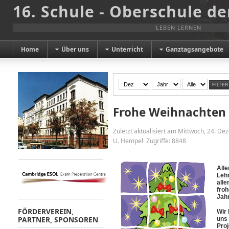
16. Schule - Oberschule de
LEBEN LERNEN
Home
Über uns
Unterricht
Ganztagsangebote
FILTER
Frohe Weihnachten
Zuletzt aktualisiert am Mittwoch, 24. D
U. Hempel
Zugriffe: 8848
Alle
Lehr
alle
froh
Jahr
FÖRDERVEREIN,
Wir 
PARTNER, SPONSOREN
uns 
Proj