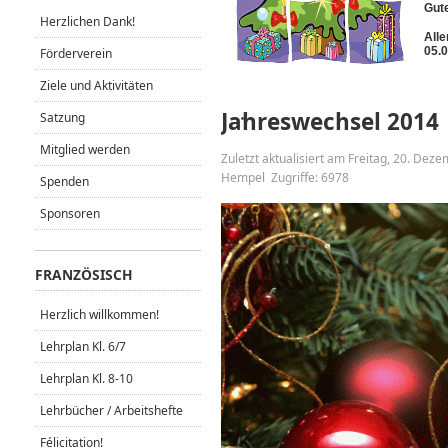
Gute
Herzlichen Dank!
Alle
05.0
Förderverein
Ziele und Aktivitäten
Jahreswechsel 2014
Satzung
Mitglied werden
Zuletzt aktualisiert am Freitag, 20. De
Hempel
Zugriffe: 6978
Spenden
Sponsoren
FRANZÖSISCH
Herzlich willkommen!
Lehrplan Kl. 6/7
Lehrplan Kl. 8-10
Lehrbücher / Arbeitshefte
Félicitation!