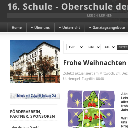
16. Schule - Oberschule de
LEBEN LERNEN
Home
Über uns
Unterricht
Ganztagsangebote
FILTER
Frohe Weihnachten
Zuletzt aktualisiert am Mittwoch, 24. D
U. Hempel
Zugriffe: 8848
Alle
Lehr
alle
froh
Jahr
FÖRDERVEREIN,
PARTNER, SPONSOREN
Wir 
uns 
Proj
Herzlichen Dank!