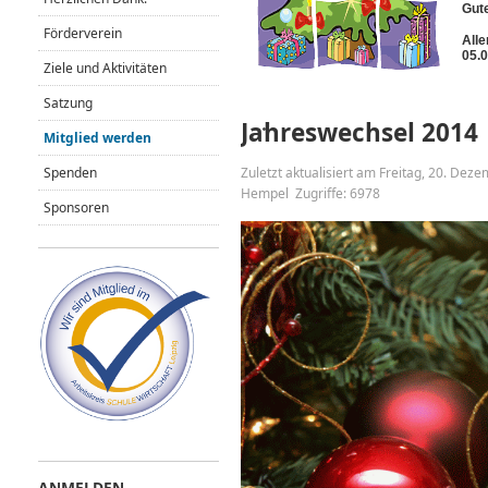
Gute
Förderverein
Alle
05.0
Ziele und Aktivitäten
Satzung
Jahreswechsel 2014
Mitglied werden
Spenden
Zuletzt aktualisiert am Freitag, 20. De
Hempel
Zugriffe: 6978
Sponsoren
ANMELDEN