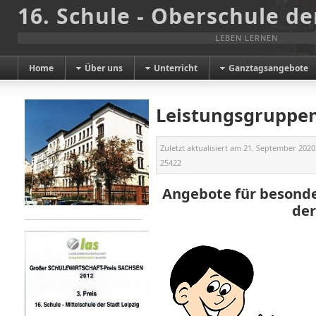
16. Schule - Oberschule de
LEBEN LERNEN
Home
Über uns
Unterricht
Ganztagsangebote
Leistungsgruppe
Zuletzt aktualisiert am
21. September 2020
25422
Angebote für besonde
der