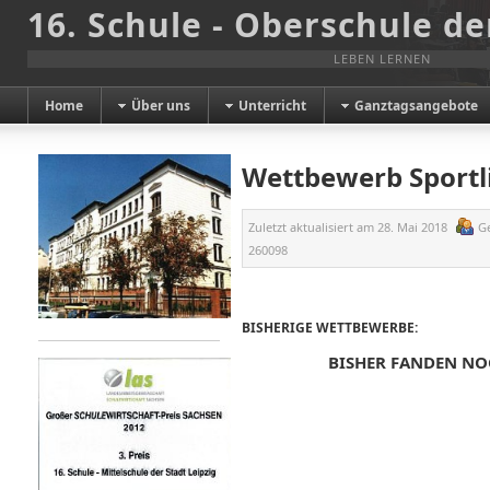
16. Schule - Oberschule de
LEBEN LERNEN
Home
Über uns
Unterricht
Ganztagsangebote
Wettbewerb Sportli
Zuletzt aktualisiert am
28. Mai 2018
G
260098
BISHERIGE WETTBEWERBE:
BISHER FANDEN NO