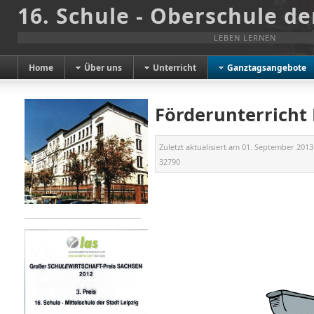
16. Schule - Oberschule de
LEBEN LERNEN
Home
Über uns
Unterricht
Ganztagsangebote
Förderunterricht 
Zuletzt aktualisiert am
01. September 2013
32790