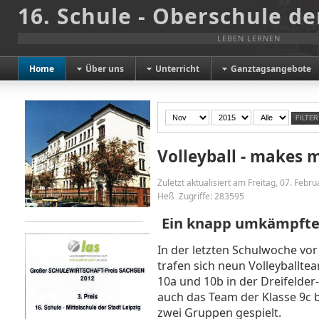
16. Schule - Oberschule de
LEBEN LERNEN
Home
Über uns
Unterricht
Ganztagsangebote
FILTER
Volleyball - makes 
Zuletzt aktualisiert am Freitag, 07. Febr
Heß
Zugriffe: 283595
Ein knapp umkämpfter 
In der letzten Schulwoche vo
trafen sich neun Volleyballteam
10a und 10b in der Dreifelder
auch das Team der Klasse 9c 
zwei Gruppen gespielt.