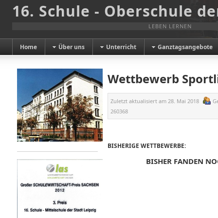
16. Schule - Oberschule de
LEBEN LERNEN
Home
Über uns
Unterricht
Ganztagsangebote
Wettbewerb Sportli
Zuletzt aktualisiert am
28. Mai 2018
G
260368
BISHERIGE WETTBEWERBE:
BISHER FANDEN NO