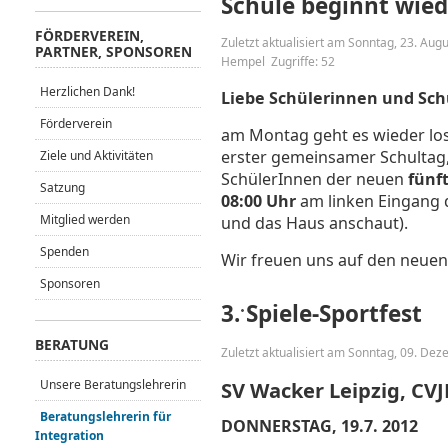
Schule beginnt wied
FÖRDERVEREIN,
Zuletzt aktualisiert am Sonntag, 23. Aug
PARTNER, SPONSOREN
Hempel
Zugriffe: 52
Herzlichen Dank!
Liebe Schülerinnen und Sch
Förderverein
am Montag geht es wieder lo
erster gemeinsamer Schultag, 
Ziele und Aktivitäten
SchülerInnen der neuen
fünf
Satzung
08:00 Uhr
am linken Eingang 
Mitglied werden
und das Haus anschaut).
Spenden
Wir freuen uns auf den neuen 
Sponsoren
3. Spiele-Sportfest
BERATUNG
Zuletzt aktualisiert am Sonntag, 09. De
Unsere Beratungslehrerin
SV Wacker Leipzig, CV
Beratungslehrerin für
DONNERSTAG, 19.7. 2012
Integration