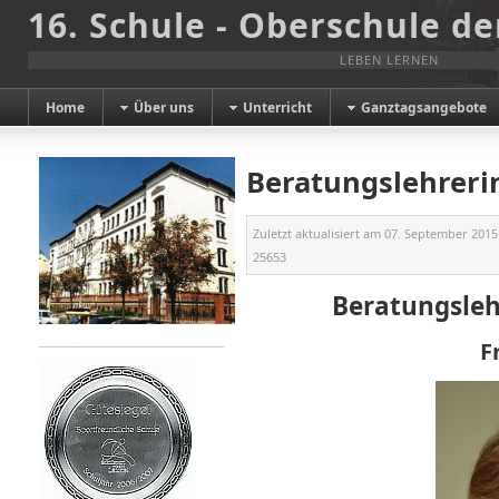
16. Schule - Oberschule de
LEBEN LERNEN
Home
Über uns
Unterricht
Ganztagsangebote
Beratungslehrerin
Zuletzt aktualisiert am
07. September 2015
25653
Beratungsleh
F